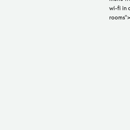
wi-fi in
rooms">