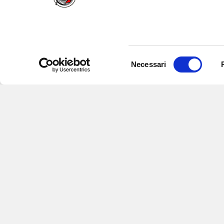
Selezione
Necessari
del
consenso
Iscriviti alle nostre newsletter
per
eventi e aggiornamenti su offert