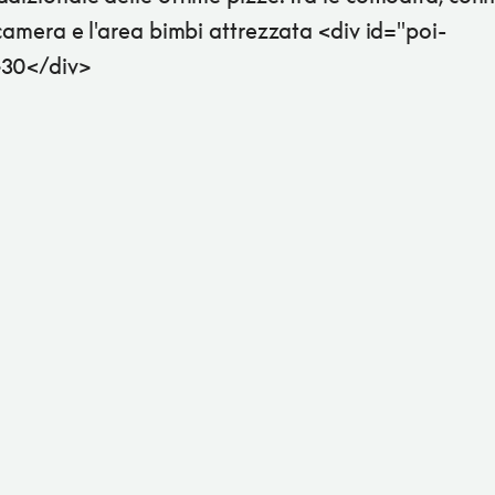
 camera e l'area bimbi attrezzata <div id="poi-
30</div>