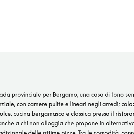
trada provinciale per Bergamo, una casa di tono se
ziale, con camere pulite e lineari negli arredi; col
olce, cucina bergamasca e classica presso il ristora
nche a chi non alloggia che propone in alternativa
dizionale delle ottime pizze. Tra le comodità, con