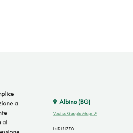
mplice
Albino
(BG)
azione a
nte
Vedi su Google Maps
 al
INDIRIZZO
nessione