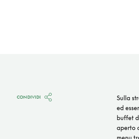
Sulla s
CONDIVIDI
ed essen
buffet d
aperto a
menu tra