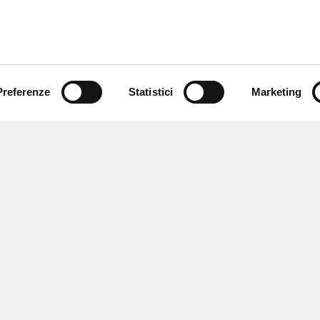
Preferenze
Statistici
Marketing
 ricevere notizie,
e speciali.