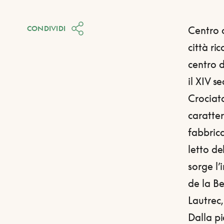
CONDIVIDI
Centro c
città ri
centro d
il XIV s
Crociata
caratter
fabbrica
letto de
sorge l’
de la B
Lautrec,
Dalla p