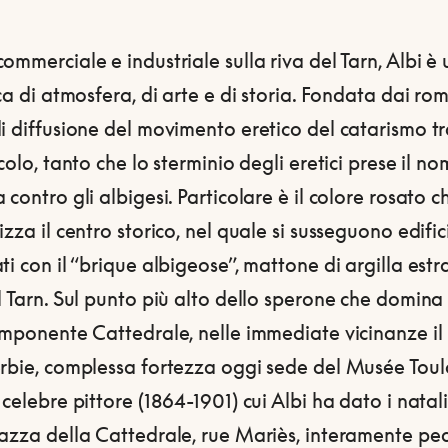
ommerciale e industriale sulla riva del Tarn, Albi è
cca di atmosfera, di arte e di storia. Fondata dai rom
i diffusione del movimento eretico del catarismo tra
ecolo, tanto che lo sterminio degli eretici prese il no
 contro gli albigesi.
Particolare è il colore rosato c
izza il centro storico, nel quale si susseguono edific
ti con il “brique albigeose”, mattone di argilla estr
l Tarn. Sul punto più alto dello sperone che domina 
imponente Cattedrale, nelle immediate vicinanze il 
erbie, complessa fortezza oggi sede del Musée Tou
 celebre pittore (1864-1901) cui Albi ha dato i natali
iazza della Cattedrale, rue Mariès, interamente pe