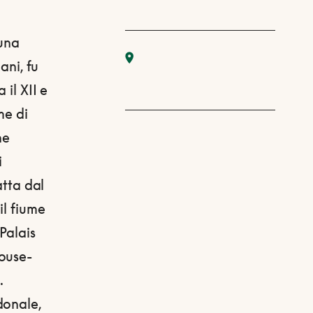
 una
ani, fu
 il XII e
me di
he
i
atta dal
il fiume
Palais
louse-
.
donale,