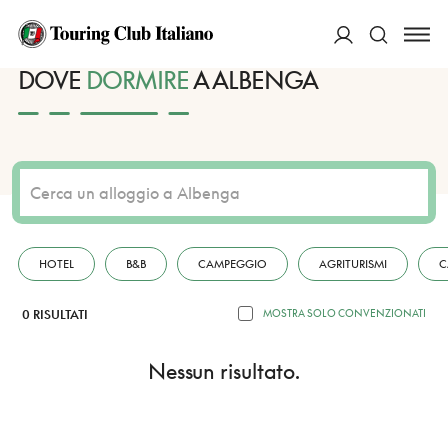
HOME
DESTINAZIONI
ALBENGA
DORMIRE
ACCEDI
DOVE
DORMIRE
A ALBENGA
Cerca
HOTEL
B&B
CAMPEGGIO
AGRITURISMI
C
0 RISULTATI
MOSTRA SOLO CONVENZIONATI
Nessun risultato.