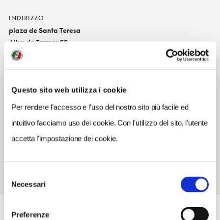
INDIRIZZO
plaza de Santa Teresa
Alba de Tormes ES
INDIRIZZO EMAIL
trebolalba@terra.com
Questo sito web utilizza i cookie
TELEFONO
923300089
Per rendere l’accesso e l’uso del nostro sito più facile ed
intuitivo facciamo uso dei cookie. Con l'utilizzo del sito, l'utente
TIPO DI CUCINA
tipoCucina
accetta l'impostazione dei cookie.
Selezione
Necessari
del
consenso
Preferenze