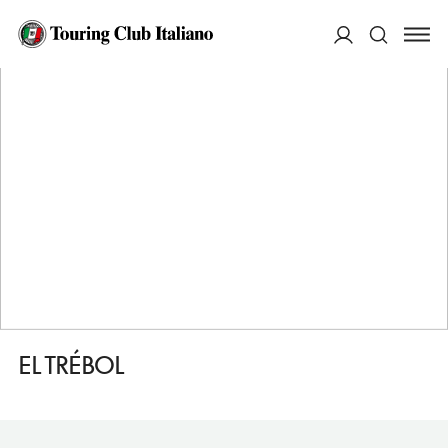
HOME
DESTINAZIONI
ALBA DE TORMES
MANGIARE
EL TRÉBOL
ACCEDI
Cerca
EL TRÉBOL