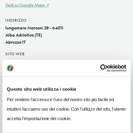
Vedi su Google Maps
INDIRIZZO
lungomare Marconi 28 - 64011
Alba Adriatica (TE)
Abruzzo IT
SITO WEB
www.hoteltassoni.it
INDIRIZZO EMAIL
info@hoteltassoni.it
Questo sito web utilizza i cookie
TELEFONO
Per rendere l’accesso e l’uso del nostro sito più facile ed
0861751315-3398060298
intuitivo facciamo uso dei cookie. Con l'utilizzo del sito, l'utente
NUMERO CAMERE
accetta l'impostazione dei cookie.
81
ORARI DI APERTURA