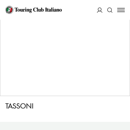
HOME
DESTINAZIONI
ALBA ADRIATICA
DORMIRE
TASSONI
ACCEDI
Cerca
TASSONI