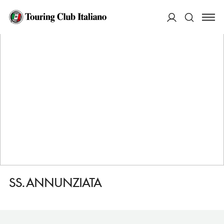
HOME
DESTINAZIONI
ALASSIO
VEDERE
SS. ANNUNZIATA
ACCEDI
Cerca
SS. ANNUNZIATA