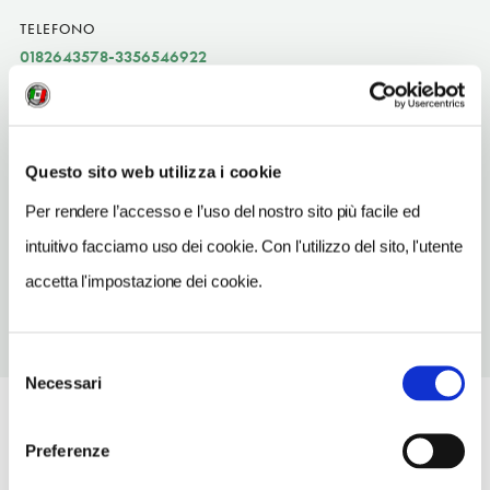
TELEFONO
0182643578-3356546922
ORARI DI APERTURA
Apertura: lunedì-sabato a richiesta; domenica 10-12; i giorni e
gli orari di apertura possono subire variazioni.
Questo sito web utilizza i cookie
Apertura/Chiusura annuale: sempre aperto
Per rendere l’accesso e l’uso del nostro sito più facile ed
CONDIZIONI DI VISITA
intuitivo facciamo uso dei cookie. Con l'utilizzo del sito, l'utente
ingresso gratuito anche a richiesta
accetta l'impostazione dei cookie.
Selezione
Necessari
del
consenso
Preferenze