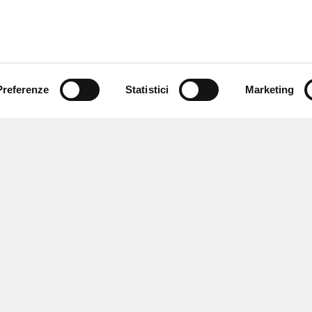
Preferenze
Statistici
Marketing
 ricevere notizie,
e speciali.