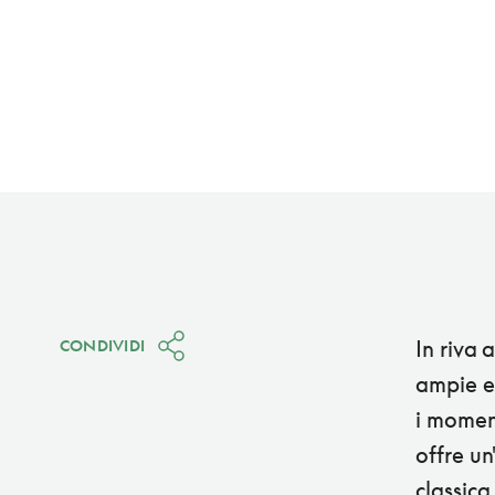
In riva 
CONDIVIDI
ampie ed
i moment
offre un
classica