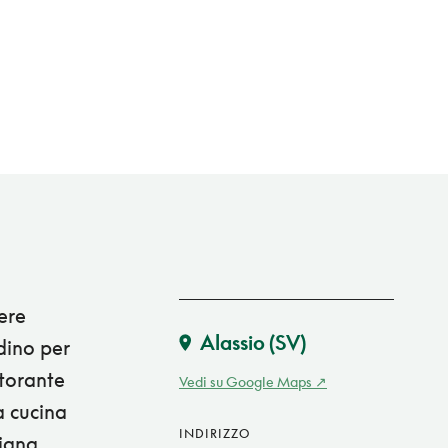
ere
Alassio
(SV)
dino per
storante
Vedi su Google Maps
a cucina
INDIRIZZO
iana.