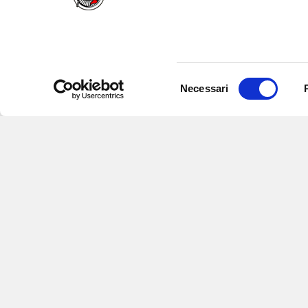
Selezione
Necessari
del
consenso
Iscriviti alle nostre newsletter
per
eventi e aggiornamenti su offert