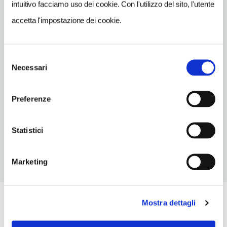
intuitivo facciamo uso dei cookie. Con l'utilizzo del sito, l'utente
TELEFONO
accetta l'impostazione dei cookie.
0163922822-3202525493
TIPO DI CUCINA
Selezione
classica,carne,pesce,piemontese
Necessari
del
NUMERO COPERTI
consenso
60
Preferenze
ORARI DI APERTURA
Chiusura: maggio chiuso, ottobre chiuso, novembre chiuso
Statistici
Marketing
Mostra dettagli