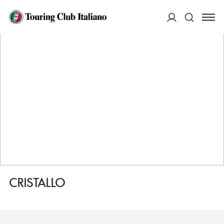
HOME
DESTINAZIONI
ALAGNA VALSESIA
MANGIARE
CRISTALLO
ACCEDI
Cerca
CRISTALLO