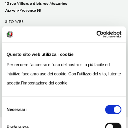
10 rue Villars e 6 bis rue Mazarine
Aix-en-Provence FR
SITO WEB
www.le-passage.fr
INDIRIZZO EMAIL
contact@le-passage.fr
Questo sito web utilizza i cookie
TELEFONO
Per rendere l’accesso e l’uso del nostro sito più facile ed
442370900
intuitivo facciamo uso dei cookie. Con l'utilizzo del sito, l'utente
TIPO DI CUCINA
accetta l'impostazione dei cookie.
francese rivisitat
Selezione
Necessari
del
consenso
Preferenze