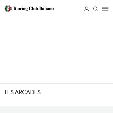
HOME
DESTINAZIONI
AIGUES MORTES
MANGIARE
LES ARCADES
ACCEDI
Cerca
LES ARCADES