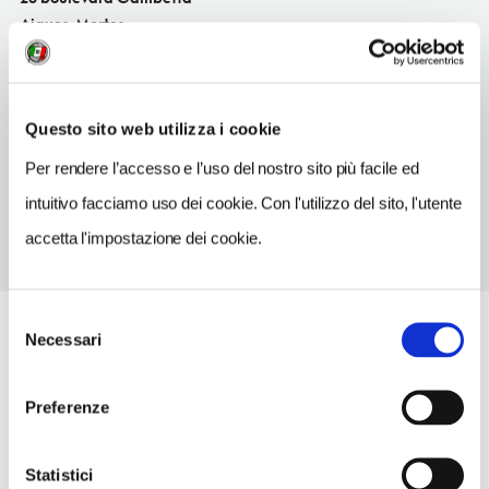
Aigues-Mortes
SITO WEB
www.les-arcades.fr
Questo sito web utilizza i cookie
TELEFONO
466538113
Per rendere l’accesso e l’uso del nostro sito più facile ed
intuitivo facciamo uso dei cookie. Con l'utilizzo del sito, l'utente
accetta l'impostazione dei cookie.
Selezione
Necessari
del
consenso
Preferenze
Statistici