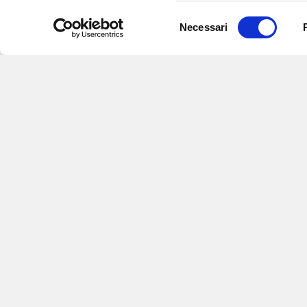
Selezione
Necessari
del
consenso
Iscriviti alle nostre newsletter
per
eventi e aggiornamenti su offert