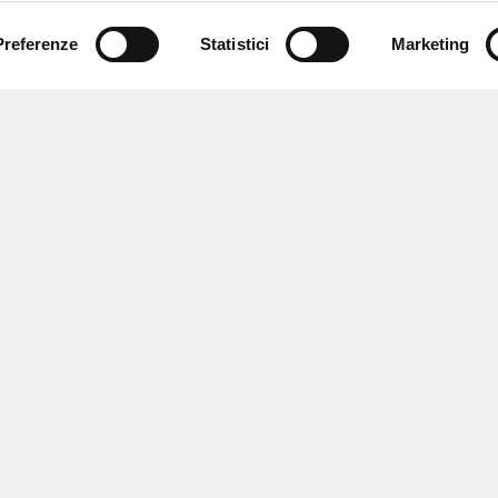
Preferenze
Statistici
Marketing
 ricevere notizie,
e speciali.