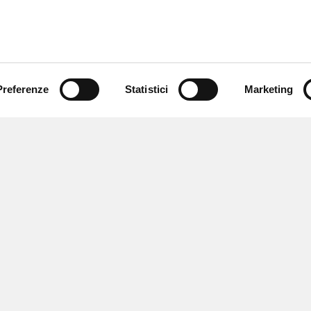
Preferenze
Statistici
Marketing
 ricevere notizie,
e speciali.