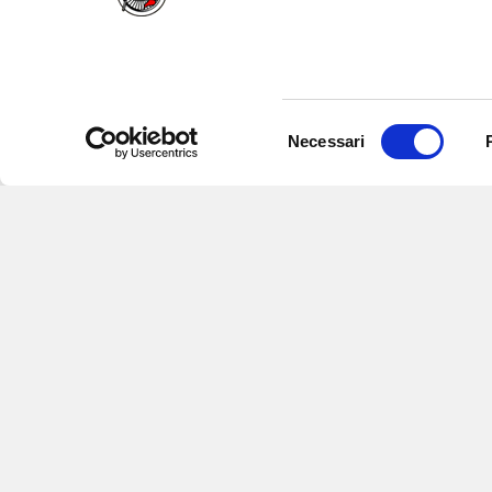
Selezione
Necessari
del
consenso
Iscriviti alle nostre newsletter
per
eventi e aggiornamenti su offert