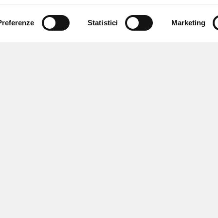
Preferenze
Statistici
Marketing
 ricevere notizie,
e speciali.