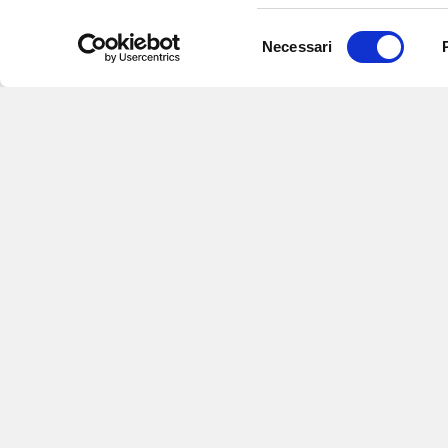
Selezione
Necessari
del
consenso
Iscriviti alle nostre newsletter
per
eventi e aggiornamenti su offert