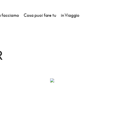
 facciamo
Cosa puoi fare tu
in Viaggio
OJECT S.R.L.
R