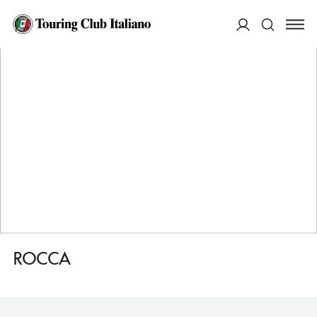
HOME
DESTINAZIONI
ACQUAVIVA PICENA
VEDERE
ROCCA
ACCEDI
Cerca
ROCCA