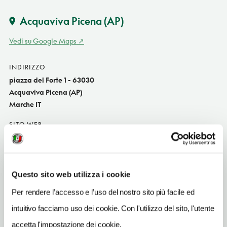
Acquaviva Picena
(AP)
Vedi su Google Maps
INDIRIZZO
piazza del Forte 1 - 63030
Acquaviva Picena (AP)
Marche IT
SITO WEB
www.prolocoacquavivapicena.it
INDIRIZZO EMAIL
info@prolocoacquavivapicena.it
Questo sito web utilizza i cookie
TELEFONO
Per rendere l’accesso e l’uso del nostro sito più facile ed
0735764518
intuitivo facciamo uso dei cookie. Con l'utilizzo del sito, l'utente
ORARI DI APERTURA
accetta l'impostazione dei cookie.