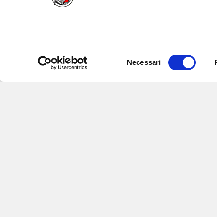
Selezione
Necessari
del
consenso
Iscriviti alle nostre newsletter
per
eventi e aggiornamenti su offert