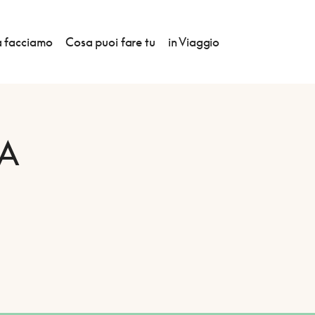
 facciamo
Cosa puoi fare tu
in Viaggio
A
E