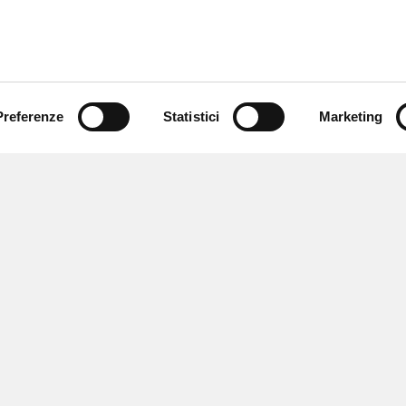
Preferenze
Statistici
Marketing
 ricevere notizie,
e speciali.