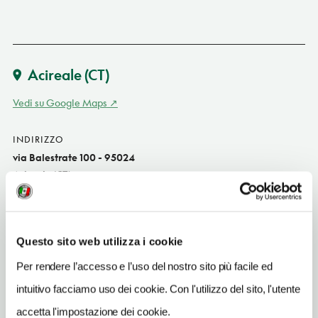
Acireale
(CT)
Vedi su Google Maps
INDIRIZZO
via Balestrate 100 - 95024
Acireale (CT)
Sicilia IT
SITO WEB
www.hotelsantatecla.it
Questo sito web utilizza i cookie
Per rendere l’accesso e l’uso del nostro sito più facile ed
INDIRIZZO EMAIL
info@hotelsantatecla.it
intuitivo facciamo uso dei cookie. Con l'utilizzo del sito, l'utente
accetta l'impostazione dei cookie.
TELEFONO