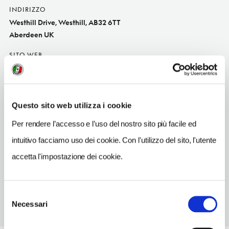
INDIRIZZO
Westhill Drive, Westhill, AB32 6TT
Aberdeen UK
SITO WEB
www.holidayinnaberdeenwest.co.uk
INDIRIZZO EMAIL
reservations@hiaberdeenwest.co.uk
Questo sito web utilizza i cookie
TELEFONO
Per rendere l’accesso e l’uso del nostro sito più facile ed
01224270300
intuitivo facciamo uso dei cookie. Con l'utilizzo del sito, l'utente
NUMERO CAMERE
accetta l'impostazione dei cookie.
86
Selezione
Necessari
del
consenso