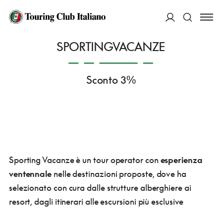
HOME
COSA PUOI FARE TU
CONVENZIONATI
VIAGGI E VACANZE
SPORTING VACANZE
ACCEDI
SPORTINGVACANZE
Cerca
Sconto 3%
Sporting Vacanze è un tour operator con
esperienza
ventennale
nelle destinazioni proposte, dove ha
selezionato con cura dalle strutture alberghiere ai
resort, dagli itinerari alle escursioni più esclusive