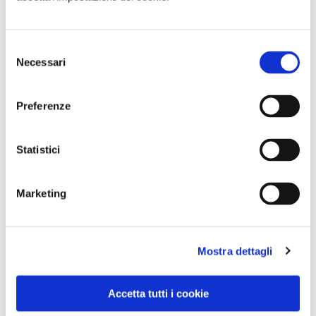
Selezione
Necessari
del
CONDIVIDI
consenso
Preferenze
Statistici
Marketing
Mostra dettagli
Accetta tutti i cookie