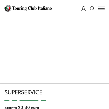
HOME
COSA PUOI FARE TU
CONVENZIONATI
SERVIZI E ASSISTENZA
SUPERSERVICE
ACCEDI
Cerca
SUPERSERVICE
Sconto 20-40 euro