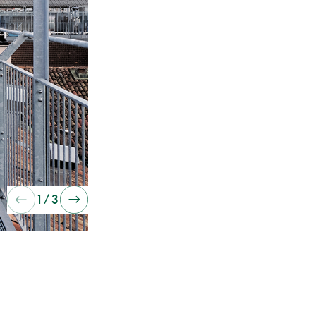
Immagine precedente
Immagine successiva
1
/
3