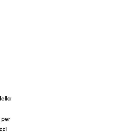
ella
per
zzi