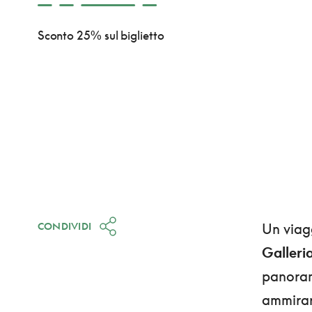
Sconto 25% sul biglietto
CONDIVIDI
Un viag
Galleria
panora
ammirare