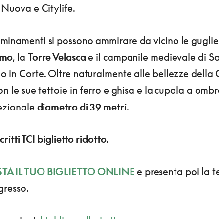
 Nuova e Citylife.
minamenti si possono ammirare da vicino le guglie
omo
, la
Torre Velasca
e il campanile medievale di S
 in Corte. Oltre naturalmente alle bellezze della 
on le sue tettoie in ferro e ghisa e la
cupola a ombr
cezionale
diametro di 39 metri
.
scritti TCI biglietto ridotto.
TA IL TUO BIGLIETTO ONLINE
e presenta poi la t
ngresso.