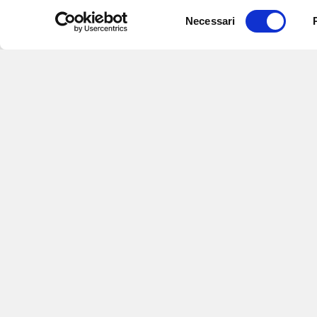
Selezione
Necessari
del
consenso
Iscriviti alle nostre newsletter
per
eventi e aggiornamenti su offert