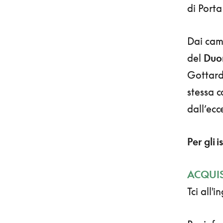
di Porta
Dai cam
del
Du
Gottardo
stessa c
dall’ec
Per gli i
ACQUIS
Tci all'i