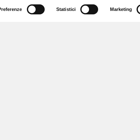
Preferenze
Statistici
Marketing
 ricevere notizie,
e speciali.