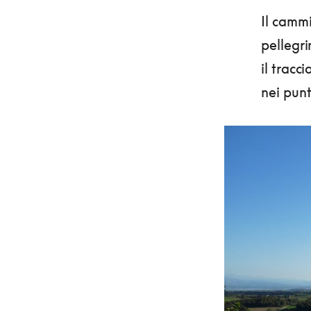
Il camm
pellegri
il tracc
nei punt