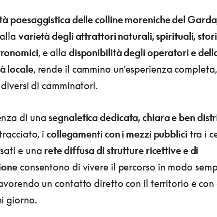
tà paesaggistica delle colline moreniche del Garda
 alla
varietà degli attrattori naturali, spirituali, stor
ronomici
, e alla
disponibilità degli operatori e dell
à locale
, rende il cammino un’esperienza completa
i diversi di camminatori.
enza di una
segnaletica dedicata, chiara e ben distr
 tracciato, i
collegamenti con i mezzi pubblici
tra i c
rsati e una
rete diffusa di strutture ricettive e di
zione
consentono di vivere il percorso in modo semp
favorendo un contatto diretto con il territorio e con 
i giorno.