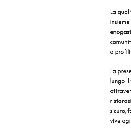
La
quali
insieme
enogast
comunit
a profil
La pres
lungo il
attrave
ristora
sicuro, 
vive ogn