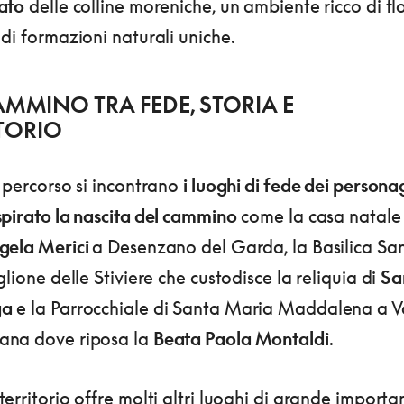
ato
delle colline moreniche, un ambiente ricco di fl
di formazioni naturali uniche.
MMINO TRA FEDE, STORIA E
TORIO
 percorso si incontrano
i luoghi di fede dei persona
spirato la nascita del cammino
come la casa natale 
gela Merici
a Desenzano del Garda, la Basilica Sa
glione delle Stiviere che custodisce la reliquia di
Sa
ga
e la Parrocchiale di Santa Maria Maddalena a V
na dove riposa la
Beata Paola Montaldi
.
erritorio offre molti altri luoghi di grande import