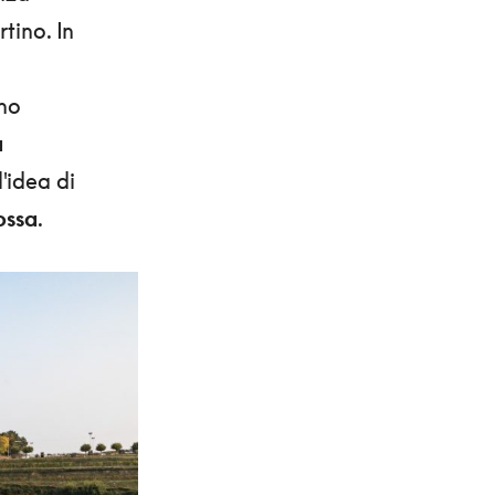
tino. In
ino
a
'idea di
ossa
.