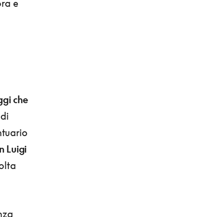
ora e
ggi che
di
ntuario
n Luigi
olta
anza