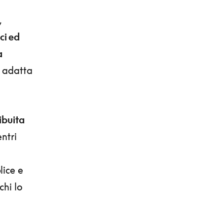
,
ici ed
a
, adatta
ibuita
entri
lice e
chi lo