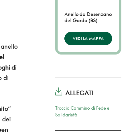
Anello da Desenzano
del Garda (BS)
VEDI LA MAPPA
 anello
el
oghi di
o di
ALLEGATI
ito”
Traccia Cammino di Fede e
Solidarietà
i dei
ben