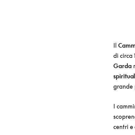
Il
Cammi
di circa
Garda
n
spiritua
grande 
I cammin
scopren
centri e