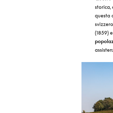
storica,
questa 
svizzero
(1859) 
popolaz
assisten