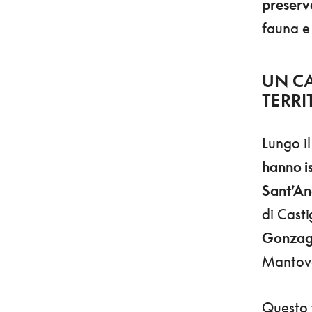
preserv
fauna e 
UN CA
TERRI
Lungo il
hanno i
Sant’An
di Casti
Gonza
Mantova
Questo t