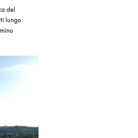
nza del
ti lungo
mmino