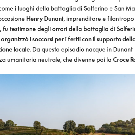
 come i luoghi della battaglia di Solferino e San Mar
occasione
Henry Dunant
, imprenditore e filantropo
, fu testimone degli orrori della battaglia di Solfer
e
organizzò i soccorsi per i feriti con il supporto dell
ione locale
. Da questo episodio nacque in Dunant l
za umanitaria neutrale, che divenne poi la
Croce R