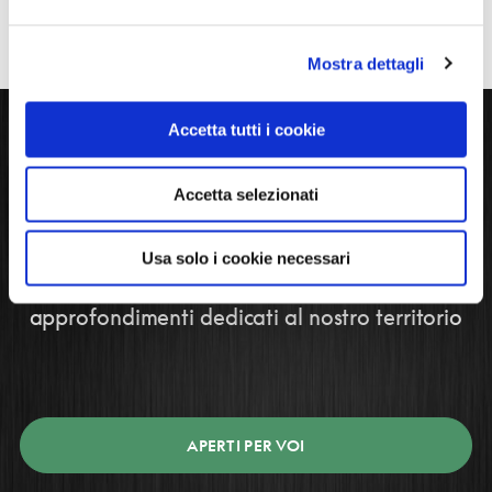
Mostra dettagli
Accetta tutti i cookie
Scopri il territorio della
Accetta selezionati
SARDEGNA
Usa solo i cookie necessari
Rimani aggiornato sulle iniziative e sugli
approfondimenti dedicati al nostro territorio
APERTI PER VOI