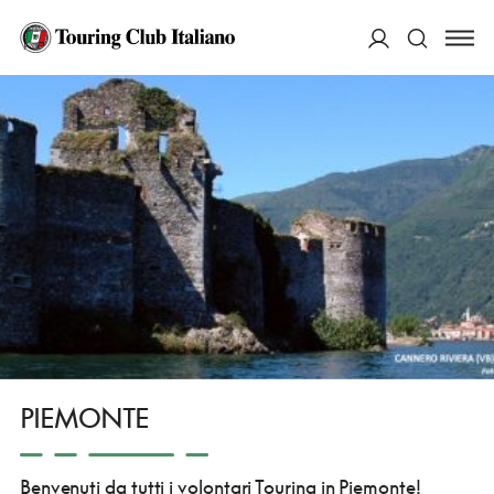
HOME
CHI SIAMO
PRESENZA SUL TERRITORIO
LA STRUTTURA VOLONTARIA
PIEMONTE
ACCEDI
Cerca
PIEMONTE
Benvenuti da tutti i volontari Touring in Piemonte!