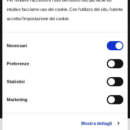
Scopri il territorio di
Per rendere l’accesso e l’uso del nostro sito più facile ed
intuitivo facciamo uso dei cookie. Con l'utilizzo del sito, l'utente
TRIESTE
accetta l'impostazione dei cookie.
Rimani aggiornato sulle iniziative e sugli
approfondimenti dedicati al nostro territorio
Selezione
Necessari
del
consenso
Preferenze
APERTI PER VOI
Statistici
TUTTI GLI EVENTI
Marketing
Mostra dettagli