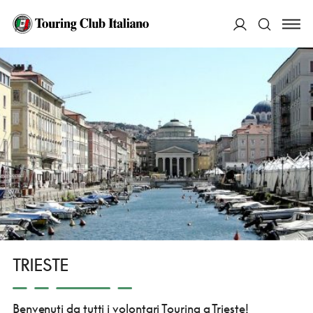
HOME
CHI SIAMO
PRESENZA SUL TERRITORIO
LA STRUTTURA VOLONTARIA
FRIULI-VENEZIA GIULIA
TRIESTE
ACCEDI
Cerca
TRIESTE
Benvenuti da tutti i volontari Touring a Trieste!