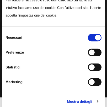
Scopri il territorio di
Per rendere l’accesso e l’uso del nostro sito più facile ed
intuitivo facciamo uso dei cookie. Con l'utilizzo del sito, l'utente
SALERNO
accetta l'impostazione dei cookie.
Rimani aggiornato sulle iniziative e sugli
approfondimenti dedicati al nostro territorio
Selezione
Necessari
del
consenso
Preferenze
APERTI PER VOI
Statistici
TUTTI GLI EVENTI
Marketing
Mostra dettagli