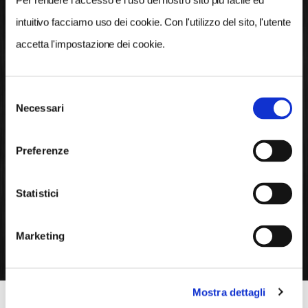
Scopri il territorio di
Per rendere l’accesso e l’uso del nostro sito più facile ed
intuitivo facciamo uso dei cookie. Con l'utilizzo del sito, l'utente
BENEVENTO
accetta l'impostazione dei cookie.
Rimani aggiornato sulle iniziative e sugli
approfondimenti dedicati al nostro territorio
Selezione
Necessari
del
consenso
Preferenze
TUTTE LE NEWS
Statistici
TUTTI GLI EVENTI
Marketing
Mostra dettagli