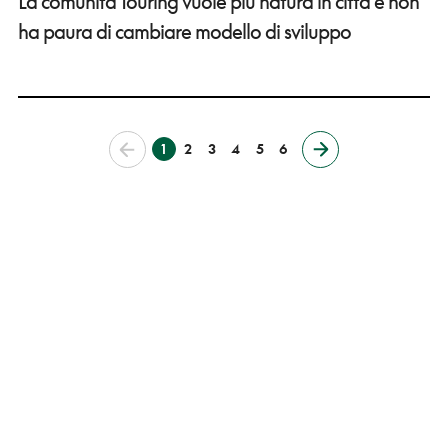
La comunità Touring vuole più natura in città e non
ha paura di cambiare modello di sviluppo
1
2
3
4
5
6