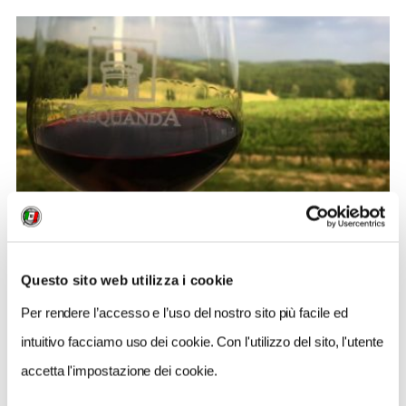
BANDIERE ARANCIONI
Il Picnic alla Quercia: a Trequanda l’aperitivo si
Questo sito web utilizza i cookie
gusta tra i campi di grano
Per rendere l’accesso e l’uso del nostro sito più facile ed
intuitivo facciamo uso dei cookie. Con l'utilizzo del sito, l'utente
2
accetta l'impostazione dei cookie.