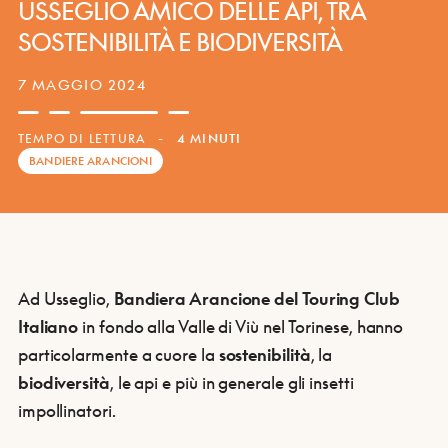
USSEGLIO AMICO DELLE API, TRA
SOSTENIBILITÀ E BIODIVERSITÀ
7 MAGGIO 2024
TEMPO DI LETTURA
-
4 MINUTI
BANDIERE ARANCIONI
Ad Usseglio,
Bandiera Arancione del Touring Club
Italiano
in fondo alla Valle di Viù nel Torinese, hanno
particolarmente a cuore la
sostenibilità
, la
biodiversità
, le api e più in generale gli insetti
impollinatori.