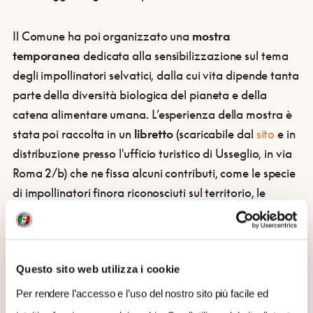
Il Comune ha poi organizzato una
mostra
temporanea
dedicata alla sensibilizzazione sul tema
degli impollinatori selvatici, dalla cui vita dipende tanta
parte della diversità biologica del pianeta e della
catena alimentare umana. L’esperienza della mostra è
stata poi raccolta in un
libretto
(scaricabile dal
sito
e in
distribuzione presso l'ufficio turistico di Usseglio, in via
Roma 2/b) che ne fissa alcuni contributi, come le specie
di impollinatori finora riconosciuti sul territorio, le
specie della flora spontanea favorevoli agli
impollinatori identificate nella “Piana” di Usseglio, un
elenco di specie favorevoli agli impollinatori coltivabili
Questo sito web utilizza i cookie
localmente e un elenco di buoni comportamenti per
tutti i visitatori.
Per rendere l’accesso e l’uso del nostro sito più facile ed