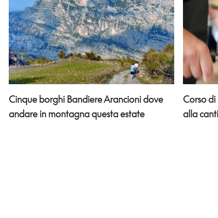
Corso di
Cinque borghi Bandiere Arancioni dove
alla can
andare in montagna questa estate