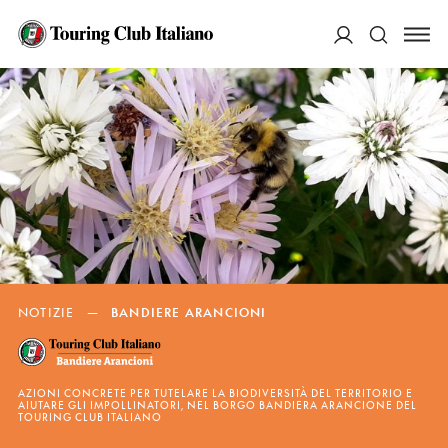
ACCEDI
Cerca
NOTIZIE
—
BANDIERE ARANCIONI
AZIONI CONCRETE PER TUTELARE LA BIODIVERSITÀ DEL TERRITORIO E
AIUTARE GLI IMPOLLINATORI, NEL BORGO BANDIERA ARANCIONE DEL
TOURING CLUB ITALIANO