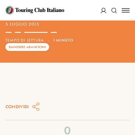
NOTIZIE
—
BANDIERE ARANCIONI
ACCEDI
5 LUGLIO 2015
TEMPO DI LETTURA
-
1 MINUTO
Cerca
BANDIERE ARANCIONI
CONDIVIDI
0