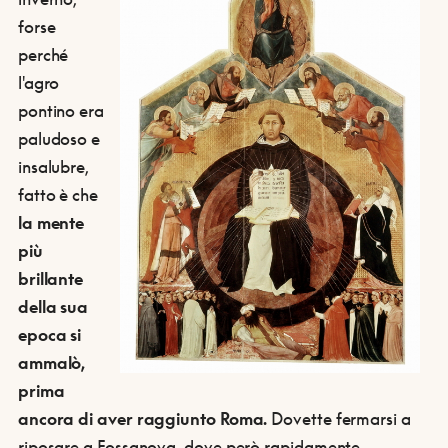
forse
perché
l'agro
pontino era
paludoso e
insalubre,
fatto è che
la mente
più
brillante
della sua
epoca si
ammalò,
prima
ancora di aver raggiunto Roma.
Dovette fermarsi a
riposare a Fossanova, dove però rapidamente