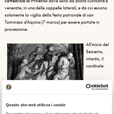
cattedrale di Priverno
dove sono da allora custodite e
venerate, in una delle cappelle laterali, e da cui escono
solamente la vigilia della festa patronale di san
Tommaso d'Aquino (7 marzo) per essere portate in
processione.
All'inizio del
Seicento,
intanto, il
cardinale
commendatario Francesco Barberini aveva fatto
Questo sito web utilizza i cookie
trasformare in
cappella
la stanza ove era morto san
Per rendere l’accesso e l’uso del nostro sito più facile ed