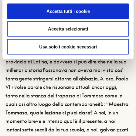
aveva voluto venire a Fossanova per onorare il dottore
angelico,
nel settimo centenario della sua morte
(sia
Accetta tutti i cookie
pur con qualche mese di ritardo...). “Era nostro pensiero
di fare, quasi furtivamente, questa visita, a titolo di
Accetta selezionati
devozione privata”, spiegò Montini, “ma le circostanze
prevalgono su questa nostra intenzione...”. Quel giorno
Usa solo i cookie necessari
infatti una gran folla di fedeli accorse da tutta la
provincia di Latina, e davvero si può dire che nella sua
millenaria storia Fossanova non aveva mai visto così
tanta gente stringersi attorno all'abbazia. A loro, Paolo
VI rivolse parole che risuonano attuali ancor oggi,
tanto nella stanza del trapasso di Tommaso come in
qualsiasi altro luogo della contemporaneità: “
Maestro
Tommaso, quale lezione ci puoi dare?
A noi, in un
momento breve e intenso qual è il presente, a noi
lontani sette secoli dalla tua scuola, a noi, galvanizzati