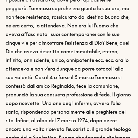
peggiorò. Tommaso capì che era giunta la sua ora, ma
non fece resistenza, rassicurato dal destino buono che,
ne era certo, lo attendeva. Non era lui l'uomo che
aveva affascinato i suoi contemporanei con le sue
cinque vie per dimostrare l'esistenza di Dio? Bene, quel
Dio che aveva descritto come immutabile, eterno,
infinito, onnisciente, unico, onnipotente ecc. ecc. ora lo
attendeva e non v'era dunque da porre ostacoli alla
sua volontà. Così il 4 o forse il 5 marzo Tommaso si
confessò dall'amico Reginaldo, fece la comunione,
pronunciò la sua consueta professione di fede. Il giorno
dopo ricevette l'Unzione degli infermi, ovvero l'olio
santo, rispondendo personalmente alle preghiere del
rito. Infine, all'alba del 7 marzo 1274, dopo avere
ancora una volta ricevuto l'eucaristia, il grande teologo
padre della Scolastica,
l'uomo che facendo dialogare