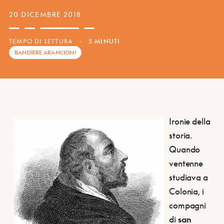
20 DICEMBRE 2018
TEMPO DI LETTURA
-
5 MINUTI
BANDIERE ARANCIONI
Ironie della
storia.
Quando
ventenne
studiava a
Colonia, i
compagni
di
san