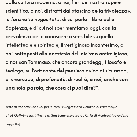
dalla cultura moderna, a noi, fieri del nostro sapere
scientifico, a noi, distratti dal «fascino della frivolezza»,
la
fascinatio nugacitatis
, di cui parla il libro della
Sapienza, e di cui noi sperimentiamo oggi, con la
prevalenza della conoscenza sensibile su quella
intellettuale e spirituale, il vertiginoso incantesimo, a
noi, sottoposti alla anestesia del laicismo antireligioso,
a noi, san Tommaso, che ancora grandeggi, filosofo e
teologo, sull’orizzonte del pensiero avido di sicurezza,
di chiarezza, di profondità, di realtà,
a noi, anche con
una sola parola, che cosa ci puoi dire?
”.
Testo di Roberto Copello; per le foto, si ringraziano Comune di Priverno (in
alto); GettyImages (ritratto di San Tommaso e pala); Città di Aquino (rilievo della
cappella).