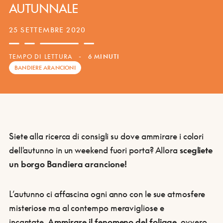
AUTUNNALE
25 SETTEMBRE 2020
TEMPO DI LETTURA
-
6 MINUTI
BANDIERE ARANCIONI
Siete alla ricerca di consigli su dove ammirare i colori
dell'autunno in un weekend fuori porta? Allora
scegliete
un borgo Bandiera arancione!
L’autunno ci affascina ogni anno con le sue atmosfere
misteriose ma al contempo meravigliose e
incantate.
Ammirare il fenomeno del foliage
, ovvero