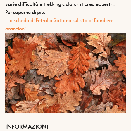
varie difficoltà
e trekking cicloturistici ed equestri.
Per saperne di più:
-
la scheda di Petralia Sottana sul sito di Bandiere
arancioni
INFORMAZIONI