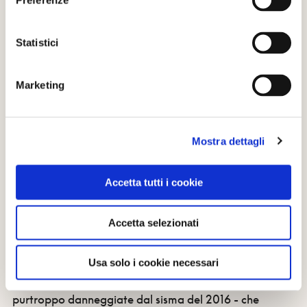
Preferenze
Statistici
Marketing
Mostra dettagli
7. NORCIA (Pg)
Dalla strada che
da Norcia
si inerpica fino alla
forca
Accetta tutti i cookie
della Civita
si distacca il suggestivo tracciato che
penetra nel
parco nazionale dei Monti Sibillini
, dove
ancora riecheggiano i miti della Sibilla. Il parco si
Accetta selezionati
estende per quasi
70 mila ettari e tra lecci, pini
d'Aleppo, roverelle, cerri e faggi.
Una volta nel borgo
Usa solo i cookie necessari
si possono ammirare le eredità medievali - molte
purtroppo danneggiate dal sisma del 2016 - che