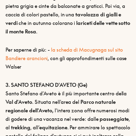
pietra grigia e cinte da balconate a graticci. Poi via, a
caccia di colori pastello, in una
tavolozza di gialli e
verdi
che in autunno colorano i
lariceti delle vette sotto
il monte Rosa
.
Per saperne di più:
-
la scheda di Macugnaga sul sito
Bandiere arancioni
, con gli approfondimenti sulle case
Walser
3. SANTO STEFANO D'AVETO (Ge)
Santo Stefano d’Aveto è il più importante centro della
Val d'Aveto
. Situata nell'area del
Parco naturale
regionale dell'Aveto,
l’intera zona offre numerosi modi
di godere di una vacanza nel verde: dalle
passeggiate
,
al
trekking
, all’
equitazione
. Per ammirare lo spettacolo
pastello del foliage d'autunno ci si può inoltrare nella