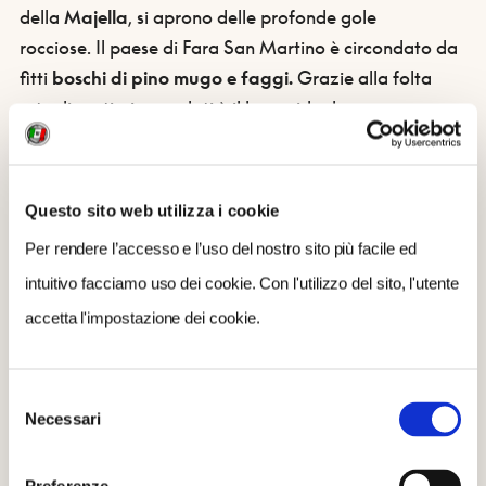
della
Majella
, si aprono delle profonde gole
rocciose. Il paese di Fara San Martino è circondato da
fitti
boschi di pino mugo e faggi.
Grazie alla folta
rete di sentieri segnalati è il luogo ideale per
un’escursione in autonomia alla scoperta della natura
locale. Alberi di medio fusto e
alberi che possono
raggiungere anche i 20 metri di altezza
si fondono in
Questo sito web utilizza i cookie
un gioco di colori: il giallo e il marrone delle
foglie del
Per rendere l’accesso e l’uso del nostro sito più facile ed
faggio
con gli aghi sempreverdi del pino.
intuitivo facciamo uso dei cookie. Con l'utilizzo del sito, l'utente
Per saperne di più:
accetta l'impostazione dei cookie.
-
la scheda di Fara San Martino sul sito Bandiere
arancioni
Selezione
Necessari
del
consenso