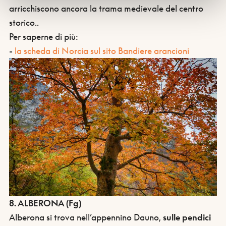
arricchiscono ancora la trama medievale del centro
storico..
Per saperne di più:
-
la scheda di Norcia sul sito Bandiere arancioni
8. ALBERONA (Fg)
Alberona si trova nell’appennino Dauno,
sulle pendici