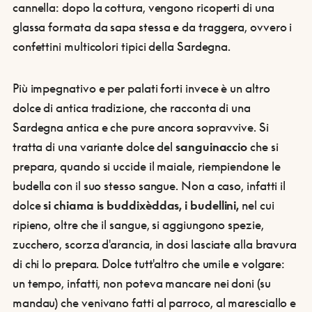
cannella: dopo la cottura, vengono ricoperti di una
glassa formata da sapa stessa e da traggera, ovvero i
confettini multicolori tipici della Sardegna.
Più impegnativo e per palati forti invece è un altro
dolce di antica tradizione, che racconta di una
Sardegna antica e che pure ancora sopravvive. Si
tratta di una variante dolce del
sanguinaccio
che si
prepara, quando si uccide il maiale, riempiendone le
budella con il suo stesso sangue. Non a caso, infatti il
dolce
si chiama is buddixèddas, i budellini,
nel cui
ripieno, oltre che il sangue, si aggiungono spezie,
zucchero, scorza d'arancia, in dosi lasciate alla bravura
di chi lo prepara. Dolce tutt'altro che umile e volgare:
un tempo, infatti, non poteva mancare nei doni (su
mandau) che venivano fatti al parroco, al maresciallo e