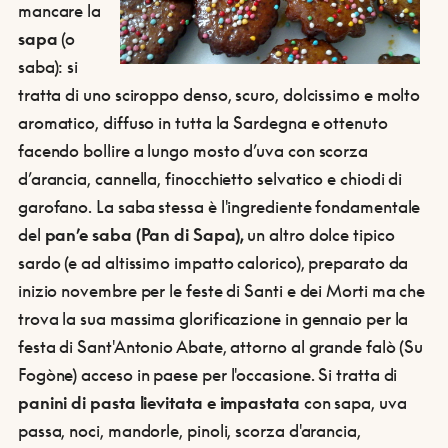
mancare la
sapa
(o
saba): si
tratta di uno sciroppo denso, scuro, dolcissimo e molto
aromatico, diffuso in tutta la Sardegna e ottenuto
facendo bollire a lungo mosto d’uva con scorza
d’arancia, cannella, finocchietto selvatico e chiodi di
garofano. La saba stessa è l'ingrediente fondamentale
del
pan’e saba (Pan di Sapa),
un altro dolce tipico
sardo (e ad altissimo impatto calorico), preparato da
inizio novembre per le feste di Santi e dei Morti ma che
trova la sua massima glorificazione in gennaio per la
festa di Sant'Antonio Abate, attorno al grande falò (Su
Fogòne) acceso in paese per l'occasione. Si tratta di
panini di pasta lievitata e impastata
con sapa, uva
passa, noci, mandorle, pinoli, scorza d'arancia,