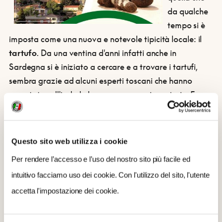
da qualche
tempo si è
imposta come una nuova e notevole tipicità locale: il
tartufo
. Da una ventina d'anni infatti anche in
Sardegna si è iniziato a cercare e a trovare i tartufi,
sembra grazie ad alcuni esperti toscani che hanno
esportato sull'isola le loro conoscenze in materia. E
p
roprio i boschi di Làconi, soprattutto quelli vicini a
Santa Sofia, sono quelli dove si raccolgono più
tartufi in Sardegna, almeno una decina di quintali
Questo sito web utilizza i cookie
all’anno.
Si tratta di tartufi di tre varietà: lo
Scorzone
,
Per rendere l’accesso e l’uso del nostro sito più facile ed
tartufo nero che si trova fra maggio e agosto sotto
intuitivo facciamo uso dei cookie. Con l'utilizzo del sito, l'utente
querce, faggi, pioppi, noccioli e pini; il
Bianchetto
, fra
gennaio e aprile, esteriormente simile al pregiato
accetta l'impostazione dei cookie.
tartufo bianco; e infine il raro
tartufo nero invernale
,
che si raccoglie da gennaio a marzo. Il successo del