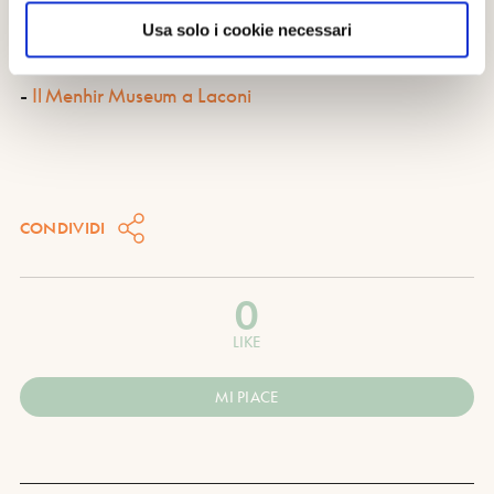
PUÒ INTERESSARTI ANCHE:
Usa solo i cookie necessari
-
Laconi: perché è una Bandiera arancione Tci
-
Che cosa vedere a Laconi
-
Il Menhir Museum a Laconi
CONDIVIDI
0
LIKE
MI PIACE