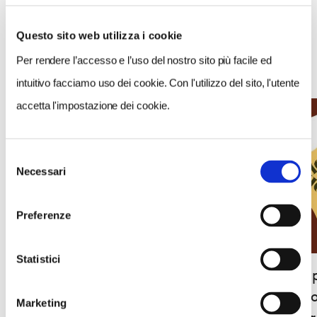
Questo sito web utilizza i cookie
Per rendere l’accesso e l’uso del nostro sito più facile ed
NEWS
intuitivo facciamo uso dei cookie. Con l'utilizzo del sito, l'utente
accetta l'impostazione dei cookie.
Selezione
Necessari
del
consenso
Preferenze
Statistici
Peccioli, progetto Giorno dopo Giorno/1 -
Peccioli
Luoghi, profumi, parole
Migrazion
Marketing
scoperta