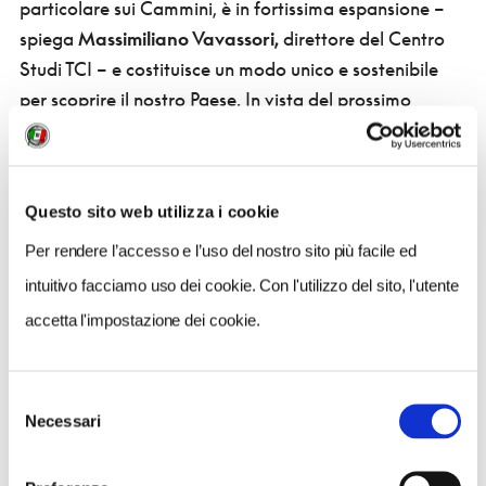
particolare sui Cammini, è in fortissima espansione –
spiega
Massimiliano Vavassori,
direttore del Centro
Studi TCI – e costituisce un modo unico e sostenibile
per scoprire il nostro Paese. In vista del prossimo
Giubileo della Misericordia, l’Italia deve farsi trovare
pronta per offrire un’esperienza accessibile alle diverse
tipologie di viaggiatori provenienti da tutto il mondo,
Questo sito web utilizza i cookie
in termini di servizi e di infrastrutture».
Info
:
www.
slowtravelfest
.it/
Per rendere l’accesso e l’uso del nostro sito più facile ed
intuitivo facciamo uso dei cookie. Con l'utilizzo del sito, l'utente
accetta l'impostazione dei cookie.
*** Da questo link potete
scaricare
gratuitamente il dossier sulla Francigena del
Selezione
Centro studi Tci
!
Necessari
del
consenso