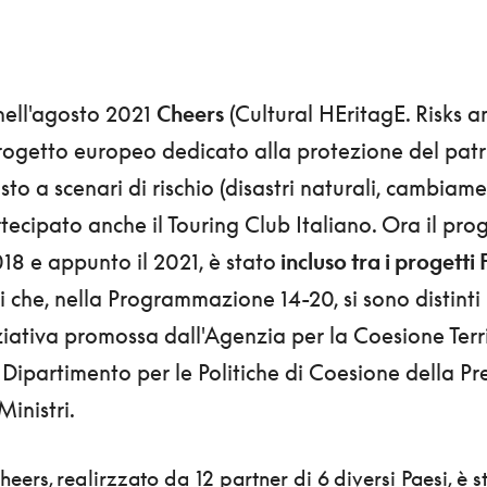
 nell'agosto 2021
Cheers
(Cultural HEritagE. Risks a
l progetto europeo dedicato alla protezione del pat
sto a scenari di rischio (disastri naturali, cambiamen
rtecipato anche il Touring Club Italiano. Ora il prog
2018 e appunto il 2021, è stato
incluso tra i progetti
i che, nella Programmazione 14-20, si sono distinti p
iziativa promossa dall'Agenzia per la Coesione Terri
l Dipartimento per le Politiche di Coesione della P
Ministri.
Cheers, realirzzato da 12 partner di 6 diversi Paesi, è s