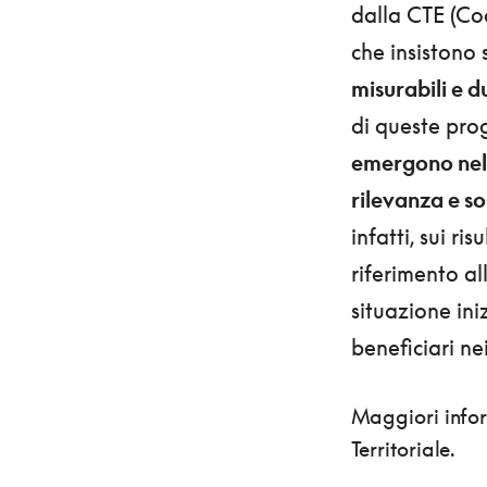
dalla CTE (Coo
che insistono
misurabili e du
di queste prog
emergono nel
rilevanza e so
infatti, sui ri
riferimento al
situazione ini
beneficiari nei
Maggiori info
Territoriale.