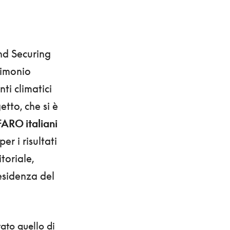
nd Securing
rimonio
ti climatici
etto, che si è
 FARO italiani
er i risultati
toriale,
residenza del
tato quello di