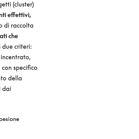
tti (cluster)
 effettivi,
o di raccolta
tati che
 due criteri:
incentrato,
i con specifico
to della
i dai
oesione