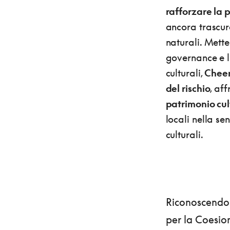
rafforzare la p
ancora trascur
naturali. Mett
governance e li
culturali,
Cheer
del rischio
, af
patrimonio cul
locali nella se
culturali.
Riconoscendo i
per la Coesion