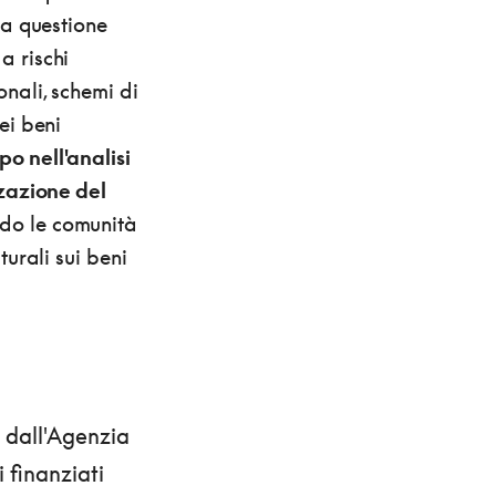
la questione
a rischi
nali, schemi di
ei beni
o nell'analisi
zzazione del
ndo le comunità
turali sui beni
o dall'Agenzia
i finanziati