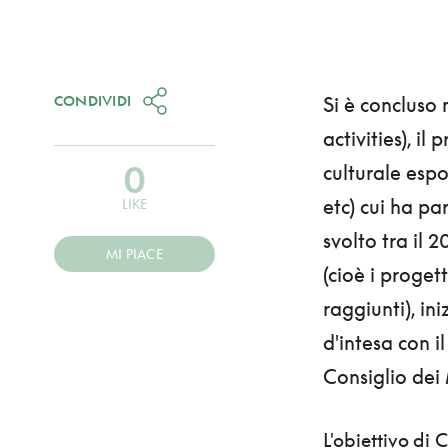
CONDIVIDI
Si è concluso
activities), i
0
culturale espo
etc) cui ha pa
LIKE
svolto tra il 
MI PIACE
(cioè i progett
raggiunti), in
d'intesa con i
Consiglio dei 
L'obiettivo di 