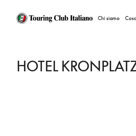
Chi siamo
Cosa
HOME
DESTINAZIONI
VALDAORA/OLANG
DORMIRE
HOTEL KRON
HOTEL KRONPLAT