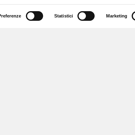
Preferenze
Statistici
Marketing
 ricevere notizie,
e speciali.