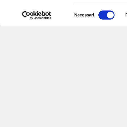
Selezione
Necessari
del
consenso
Iscriviti alle nostre newsletter
per
eventi e aggiornamenti su offert