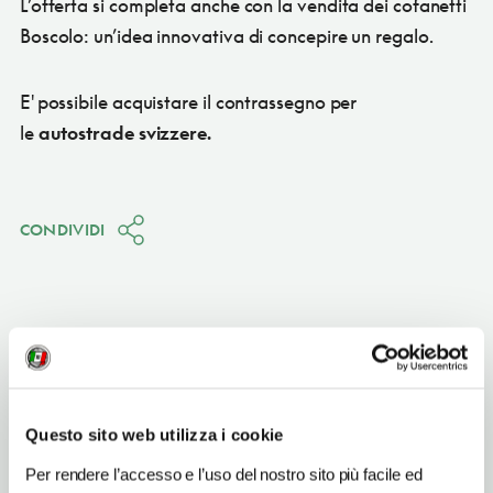
L’offerta si completa anche con la vendita dei cofanetti
Boscolo: un’idea innovativa di concepire un regalo.
E' possibile acquistare il contrassegno per
le
autostrade svizzere.
CONDIVIDI
Roma
(RM)
Questo sito web utilizza i cookie
Vedi su Google Maps
Per rendere l’accesso e l’uso del nostro sito più facile ed
PUNTO TOURING DI ROMA