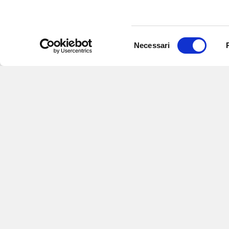
Selezione
Necessari
del
consenso
Iscriviti alle nostre
per ricevere notizie,