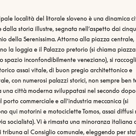
ipale località del litorale sloveno è una dinamica ci
 dalla storia illustre, segnata nell’aspetto dai cinqu
io della Serenissima. Attorno alla piazza centrale, 
no la loggia e il Palazzo pretorio (si chiama piazza 
o spazio inconfondibilmente veneziano), si raccogl
torico assai vitale, di buon pregio architettonico e
le, con numerosi palazzi storici, non sempre ben t
a una città moderna sviluppatasi nel secondo dop
l porto commerciale e all’industria meccanica (si
o qui motorini e motociclette Tomos, assai diffusi 
ia socialista). Vi è rimasta una minoranza italiana 
di tribuna al Consiglio comunale, eleggendo per sta