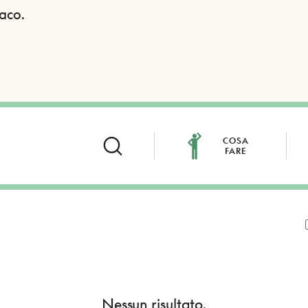
daco.
COSA
FARE
Nessun risultato.