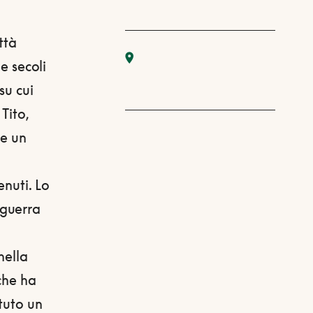
ttà
e secoli
su cui
Tito,
ie un
enuti. Lo
oguerra
nella
che ha
tuto un