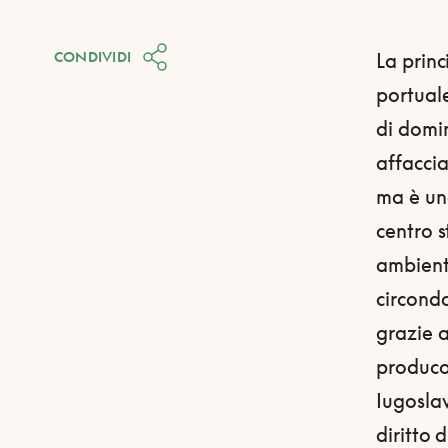
CONDIVIDI
La princ
portuale
di domin
affaccia
ma è un
centro s
ambienta
circond
grazie a
producon
Iugoslav
diritto 