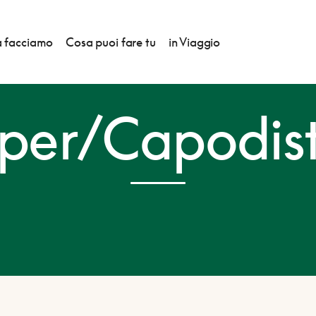
 facciamo
Cosa puoi fare tu
in Viaggio
per/Capodist