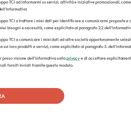
uppo TCI ad informarmi su servizi, attività e iniziative promozionali, come
ell’Informativa
uppo TCI a trattare i miei dati per identificare e comunicarmi proposte e o
miei bisogni e necessità, come esplicitato al paragrafo 2.2 dell’informativ
ruppo TCI a comunicare i miei dati ad altre società opportunamente selez
 sui loro prodotti e servizi, come esplicitato al paragrafo 3. dell’informa
r preso visione dell’informativa sulla
privacy
e di accettare esplicitament
nali forniti inviati tramite questo modulo.
RA