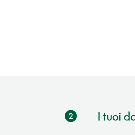
I tuoi da
2