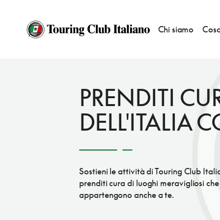
Chi siamo
Cosa
HOME
COSA PUOI FARE TU
SOSTIENI UN PROGETTO
PRENDITI CU
DELL'ITALIA 
Sostieni le attività di Touring Club Ital
prenditi cura di luoghi meravigliosi che
appartengono anche a te.