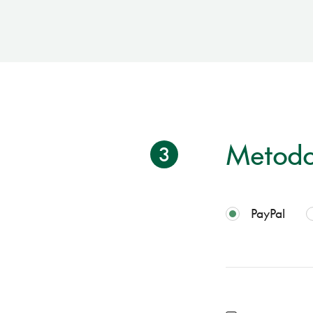
Metodo
3
PayPal