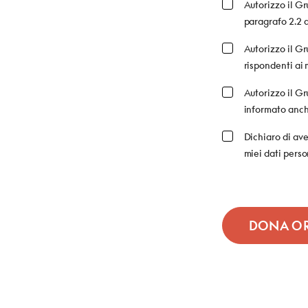
Autorizzo il Gr
paragrafo 2.2 d
Autorizzo il Gr
rispondenti ai 
Autorizzo il G
informato anche
Dichiaro di ave
miei dati perso
DONA O