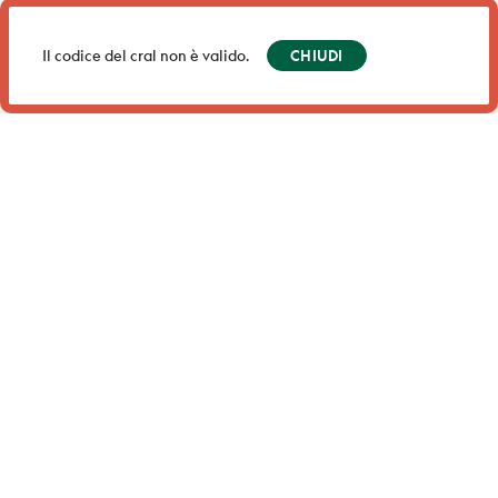
Il codice del cral non è valido.
CHIUDI
Iscriviti alle nostre newsletter
per
ricevere notizie, eventi e
aggiornamenti su offerte
speciali.
ISCRIVITI