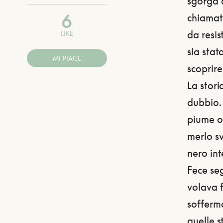
sgorga a
6
chiama
da resis
LIKE
sia sta
MI PIACE
scoprire
La stori
dubbio.
piume or
merlo sv
nero int
Fece seg
volava f
sofferm
quelle 