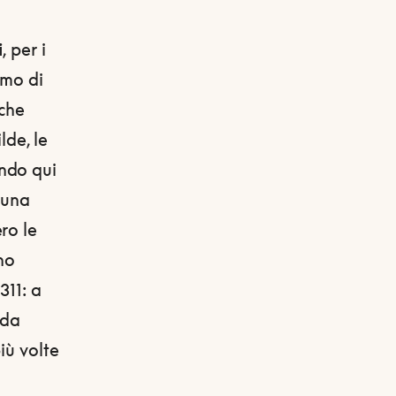
i
, per i
imo di
nche
de, le
ndo qui
 una
ro le
no
311: a
 da
iù volte