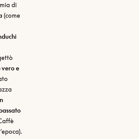
emia di
a
(come
nduchi
gettò
 vero e
ato
iazza
n
 passato
 Caffè
d’epoca).