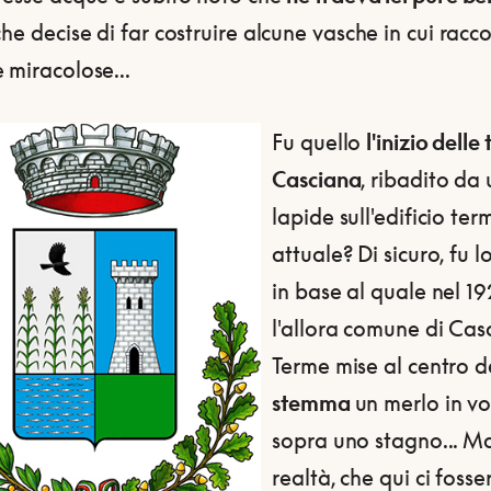
che decise di far costruire alcune vasche in cui racc
 miracolose...
Fu quello
l'inizio delle
Casciana
, ribadito da
lapide sull'edificio ter
attuale? Di sicuro, fu 
in base al quale nel 1
l'allora comune di Cas
Terme mise al centro d
stemma
un merlo in vo
sopra uno stagno... Ma
realtà, che qui ci fosse