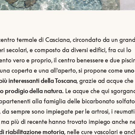
 centro termale di Casciana, circondato da un gran
ri secolari, e composto da diversi edifici, fra cui lo
ento vero e proprio, il centro benessere e due pisci
 una coperta e una all'aperto, si propone come
uno 
più interessanti della Toscana
, grazie ad acque ch
o prodigio della natura.
Le acque che qui sgorgan
ppartenenti alla famiglia delle bicarbonato solfat
, da sempre sono impiegate per le artrosi, i reumati
, ma più di recente hanno trovato impiego anche ne
di riabilitazione motoria
, nelle cure vascolari e anc