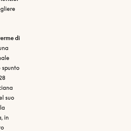
ogliere
 terme di
 una
male
lo spunto
928
ciana
el suo
la
, in
ro