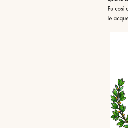
Fu così 
le acque