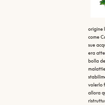
origine 
come Ca
sue acq
era att
bolla de
malattie
stabilim
volerlo 
allora q
ristrutt