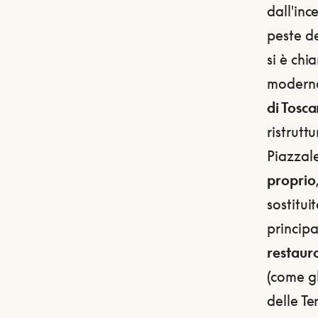
dall'inc
peste de
si è chi
moderno
di Tosc
ristrutt
Piazzal
proprio
sostitui
principa
restauro
(come gl
delle Te