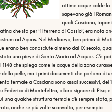
ottime acque calde lo
sapevano già i
Roman
quali Casciana, topon
latina che sta per “il terreno di Cassio”, era nota a
strum ad Aquas. Nel Medioevo, ben prima di Matil
ue erano ben conosciute almeno dal IX secolo, qua
estata una pieve di Santa Maria ad Acquas. C'è poi
l 1148 che spiega come le acque della zona curasse
 della pelle, ma i primi documenti che parlano di u
ento termale a Casciana sono assai successivi, del 1
fu
Federico di Montefeltro
, allora signore di Pisa, e
ui una qualche struttura termale c'è sempre stata, p
urata, anche se più volte sconvolta, per esempio