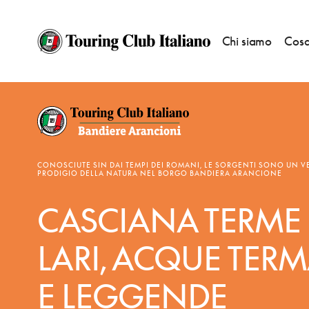
Chi siamo
Cosa
NOTIZIE
—
BANDIERE ARANCIONI
CONOSCIUTE SIN DAI TEMPI DEI ROMANI, LE SORGENTI SONO UN V
PRODIGIO DELLA NATURA NEL BORGO BANDIERA ARANCIONE
CASCIANA TERME
LARI, ACQUE TERM
E LEGGENDE