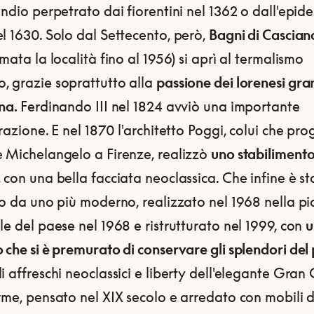
endio perpetrato dai fiorentini nel 1362 o dall'epid
l 1630. Solo dal Settecento, però,
Bagni di Cascian
amata la località fino al 1956) si aprì al termalismo
, grazie soprattutto alla
passione dei lorenesi gra
ana.
Ferdinando III nel 1824 avviò una importante
urazione. E nel 1870 l'architetto Poggi, colui che pro
e Michelangelo a Firenze, realizzò
uno stabilimento
, con una bella facciata neoclassica. Che infine è st
to da uno più moderno, realizzato nel 1968 nella p
le del paese nel 1968 e ristrutturato nel 1999, con
u
 che si è premurato di conservare gli splendori del
i affreschi neoclassici e liberty dell'elegante Gran
rme, pensato nel XIX secolo e arredato con mobili 