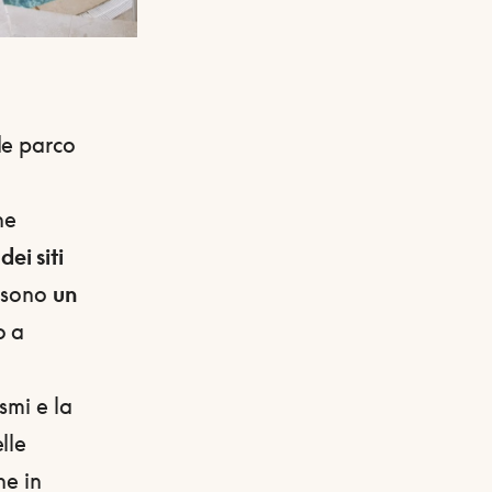
de parco
ne
dei siti
e sono
un
o a
o
smi e la
lle
he in