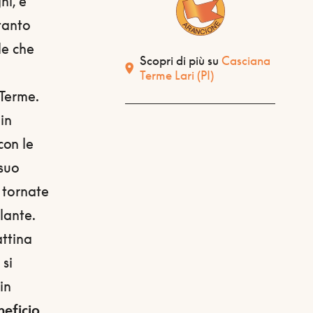
hi, è
tanto
le che
Scopri di più su
Casciana
Terme Lari
(PI)
 Terme.
in
 con le
 suo
 tornate
lante.
attina
 si
in
neficio.