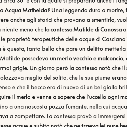
 circa 36° e con la quale si preparano anche i fang
ta
Acqua Mathelda
? Una leggenda dura a morire, 
tere anche agli storici che provano a smentirla, vuo
ta niente meno che
la contessa Matilde di Canossa
a
 le proprietà terapeutiche delle acque di Casciana
a è questa, tanto bella che pare un delitto metterla 
 Matilde possedeva
un merlo vecchio e malconcio
,
mai grigie. Un giorno però la contessa notò che il
olazzava meglio del solito, che le sue piume erano
enso e che il becco era di nuovo di un bel giallo bril
uire il merlo e venne a sapere che l'uccello ogni m
ino a una nascosta pozza fumante, nella cui acqua
ava a zampettare. La contessa provò a immergersi 
stesse acque e subito notò che
ne traeva lei pure be