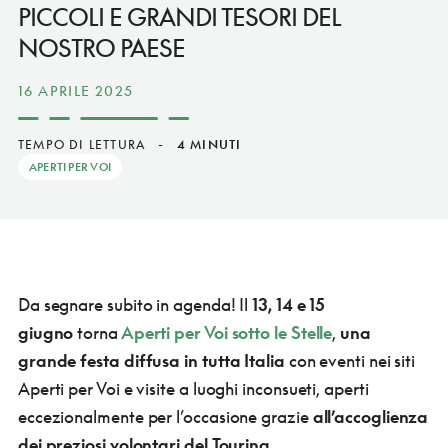
PICCOLI E GRANDI TESORI DEL
NOSTRO PAESE
16 APRILE 2025
TEMPO DI LETTURA
-
4 MINUTI
APERTI PER VOI
Da segnare subito in agenda! Il
13, 14 e 15
giugno
torna
Aperti per Voi sotto le Stelle
,
una
grande festa diffusa in tutta Italia
con eventi nei siti
Aperti per Voi e visite a luoghi inconsueti, aperti
eccezionalmente per l’occasione grazie
all’accoglienza
dei preziosi volontari del Touring
.