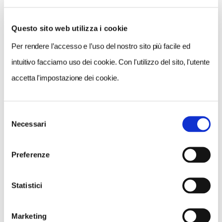
l’accoglienza in importanti dimore storiche del
passato
, oggi sede di istituzioni, che conservano
Questo sito web utilizza i cookie
importanti testimonianze storiche e artistiche:
Palazzo
Isimbardi
(sede della Città metropolitana di Milano)
Per rendere l’accesso e l’uso del nostro sito più facile ed
e
Palazzo Clerici sede di ISPI
(Istituto per gli Studi di
intuitivo facciamo uso dei cookie. Con l'utilizzo del sito, l'utente
Politica Internazionale) che sveleranno le straordinarie
accetta l'impostazione dei cookie.
testimonianze pittoriche del Tiepolo;
Palazzo
Diotti,
con le sue importanti testimonianze
Selezione
storiche;
Palazzo Alvaro
a Reggio Calabria, che nella
Necessari
del
sua Sala Rossa ospita una curiosa tela che raffigura il
consenso
fenomeno ottico della "Fata Morgana”.
Preferenze
Statistici
Marketing