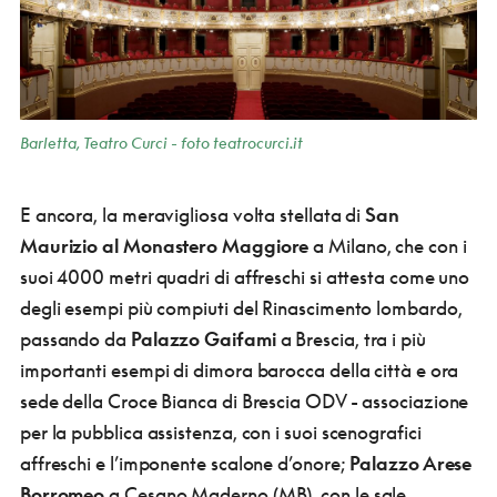
Barletta, Teatro Curci - foto teatrocurci.it
E ancora, la meravigliosa volta stellata di
San
Maurizio al Monastero Maggiore
a Milano, che con i
suoi 4000 metri quadri di affreschi si attesta come uno
degli esempi più compiuti del Rinascimento lombardo,
passando da
Palazzo Gaifami
a Brescia, tra i più
importanti esempi di dimora barocca della città e ora
sede della Croce Bianca di Brescia ODV - associazione
per la pubblica assistenza, con i suoi scenografici
affreschi e l’imponente scalone d’onore;
Palazzo Arese
Borromeo
a Cesano Maderno (MB), con le sale