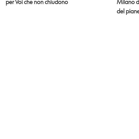
per Voi che non chiudono
Milano d
del pian