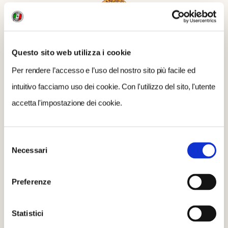
Scopri di più su
San Gimignano
Questo sito web utilizza i cookie
Per rendere l’accesso e l’uso del nostro sito più facile ed
DOVE
intuitivo facciamo uso dei cookie. Con l'utilizzo del sito, l'utente
San Gimignano
accetta l'impostazione dei cookie.
QUANDO
Selezione
dal 13 Giugno 2025 al 15 Giugno 2025
Necessari
del
consenso
Preferenze
CONTATTI
0577 940008
info@sangimignano.com
Statistici