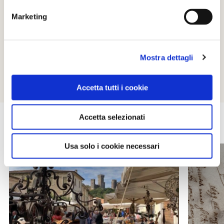
Marketing
SITO WEB
https://www.sangimignano.com/it/eventi/ferie-delle-
messi/
Mostra dettagli
Accetta tutti i cookie
Accetta selezionati
EVENTI
Usa solo i cookie necessari