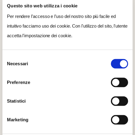
Questo sito web utilizza i cookie
Per rendere l’accesso e l’uso del nostro sito più facile ed
intuitivo facciamo uso dei cookie. Con l'utilizzo del sito, l'utente
accetta l'impostazione dei cookie.
Selezione
Necessari
del
consenso
Preferenze
QUESTA CACCIA FA PER TE SE...
Statistici
Marketing
Vuoi vivere un’avventura con amici o famiglia
Ami i giochi di squadra e le passeggiate