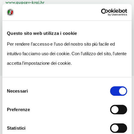
www.gupcev-kraj.hr
INDIRIZZO EMAIL
info@gupcev-kraj.hr
Questo sito web utilizza i cookie
TELEFONO
49288081
Per rendere l’accesso e l’uso del nostro sito più facile ed
intuitivo facciamo uso dei cookie. Con l'utilizzo del sito, l'utente
accetta l'impostazione dei cookie.
Selezione
Necessari
del
consenso
Preferenze
Statistici