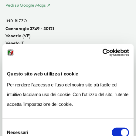
Vedi su Google Maps
INDIRIZZO
Cannaregio 3749 - 30121
Venezia (VE)
Veneto IT
SITO WEB
www.pontechiodo.it
Questo sito web utilizza i cookie
INDIRIZZO EMAIL
info@pontechiodo.it
Per rendere l’accesso e l’uso del nostro sito più facile ed
intuitivo facciamo uso dei cookie. Con l'utilizzo del sito, l'utente
TELEFONO
0412413935-3482473522
accetta l'impostazione dei cookie.
NUMERO CAMERE
6
Selezione
Necessari
del