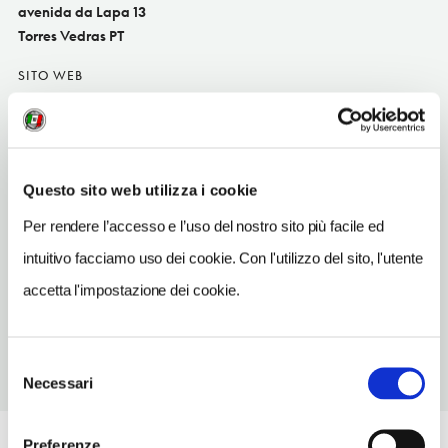
avenida da Lapa 13
Torres Vedras PT
SITO WEB
facebook.com/moinhodopaul.restaurante
INDIRIZZO EMAIL
moinhodopaul@gmail.com
Questo sito web utilizza i cookie
TELEFONO
Per rendere l’accesso e l’uso del nostro sito più facile ed
261323696-962086592
intuitivo facciamo uso dei cookie. Con l'utilizzo del sito, l'utente
TIPO DI CUCINA
accetta l'impostazione dei cookie.
portoghes
Selezione
Necessari
del
consenso
Preferenze