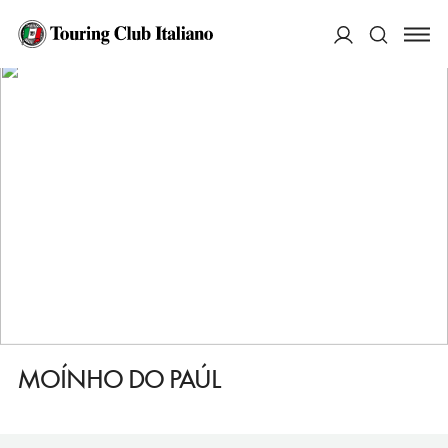
HOME
DESTINAZIONI
TORRES VEDRAS
MANGIARE
MOÍNHO DO PAÚL
ACCEDI
Cerca
MOÍNHO DO PAÚL