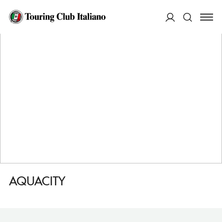
HOME
DESTINAZIONI
POPRAD
FARE
AQUACITY
ACCEDI
Cerca
AQUACITY