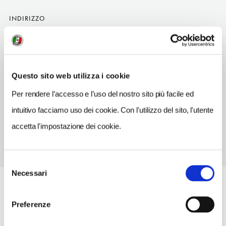
INDIRIZZO
Športová 1
Poprad SK
SITO WEB
Questo sito web utilizza i cookie
aquacity.sk
Per rendere l’accesso e l’uso del nostro sito più facile ed
TELEFONO
527851111
intuitivo facciamo uso dei cookie. Con l'utilizzo del sito, l'utente
accetta l'impostazione dei cookie.
Selezione
Necessari
del
consenso
Preferenze