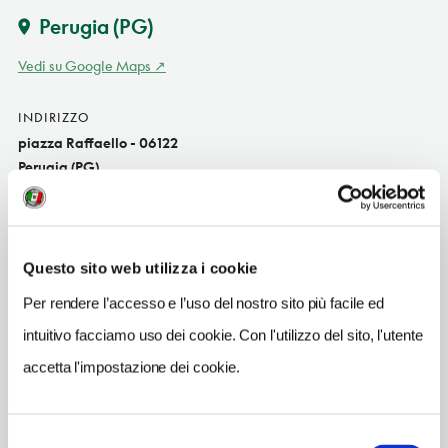
Perugia
(PG)
Vedi su Google Maps
INDIRIZZO
piazza Raffaello - 06122
Perugia (PG)
Umbria IT
SITO WEB
www.turismo.comune.perugia.it
Questo sito web utilizza i cookie
INDIRIZZO EMAIL
Per rendere l’accesso e l’uso del nostro sito più facile ed
cappellasansevero@munus.com
intuitivo facciamo uso dei cookie. Con l'utilizzo del sito, l'utente
TELEFONO
accetta l'impostazione dei cookie.
0759471766
CONDIZIONI DI VISITA
Selezione